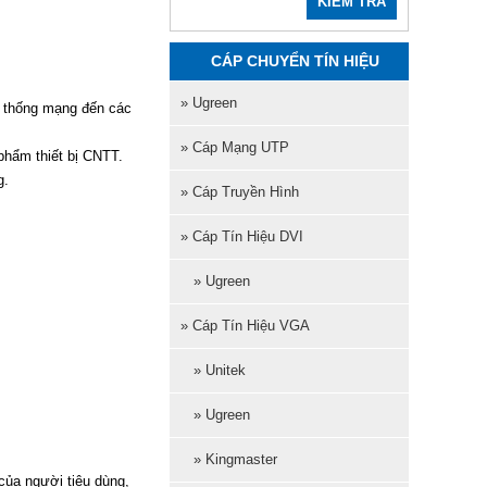
KIỂM TRA
CÁP CHUYỂN TÍN HIỆU
» Ugreen
ệ thống mạng đến các
» Cáp Mạng UTP
phẩm thiết bị CNTT.
g.
» Cáp Truyền Hình
» Cáp Tín Hiệu DVI
» Ugreen
» Cáp Tín Hiệu VGA
» Unitek
» Ugreen
» Kingmaster
của người tiêu dùng,