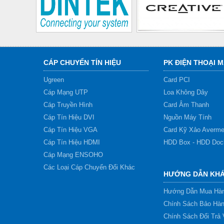
CÁP CHUYỂN TÍN HIỆU
PK ĐIỆN THOẠI M
Ugreen
Card PCI
Cáp Mạng UTP
Loa Không Dây
Cáp Truyền Hình
Card Âm Thanh
Cáp Tín Hiệu DVI
Nguồn Máy Tính
Cáp Tín Hiệu VGA
Card Kỹ Xảo Averme
Cáp Tín Hiệu HDMI
HDD Box - HDD Doc
Cáp Mạng ENSOHO
Các Loại Cáp Chuyển Đổi Khác
HƯỚNG DẪN KH
Hướng Dẫn Mua Hàn
Chính Sách Bảo Hà
Chính Sách Đổi Trả 