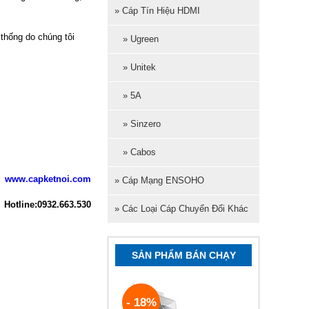
» Cáp Tín Hiệu HDMI
thống do chúng tôi
» Ugreen
» Unitek
» 5A
» Sinzero
» Cabos
www.capketnoi.com
» Cáp Mạng ENSOHO
Hotline:0932.663.530
» Các Loại Cáp Chuyển Đổi Khác
SẢN PHẨM BÁN CHẠY
- 18%