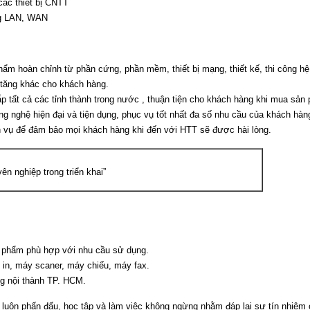
các thiết bị CNTT
ạng LAN, WAN
ẩm hoàn chỉnh từ phần cứng, phần mềm, thiết bị mạng, thiết kế, thi công h
ia tăng khác cho khách hàng.
 tất cả các tỉnh thành trong nước , thuận tiện cho khách hàng khi mua sản 
 nghệ hiện đại và tiện dụng, phục vụ tốt nhất đa số nhu cầu của khách hàn
ch vụ để đảm bảo mọi khách hàng khi đến với HTT sẽ được hài lòng.
yên nghiệp trong triển khai”
n phẩm phù hợp với nhu cầu sử dụng.
 in, máy scaner, máy chiếu, máy fax.
ng nội thành TP. HCM.
 luôn phấn đấu, học tập và làm việc không ngừng nhằm đáp lại sự tín nhiệm 