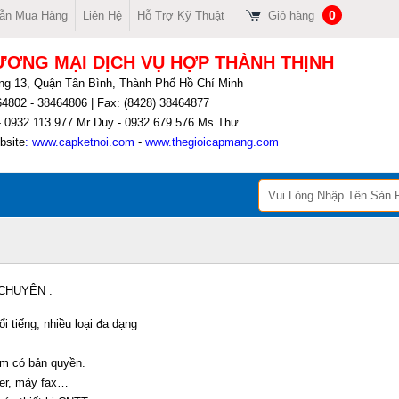
0
ẫn Mua Hàng
Liên Hệ
Hỗ Trợ Kỹ Thuật
Giỏ hàng
ƯƠNG MẠI DỊCH VỤ HỢP THÀNH THỊNH
ờng 13, Quận Tân Bình, Thành Phố Hồ Chí Minh
464802 - 38464806 | Fax: (8428) 38464877
 0932.113.977 Mr Duy - 0932.679.576 Ms Thư
bsite
:
www.capketnoi.com
-
www.thegioicapmang.com
CHUYÊN :
̉i tiếng, nhiều loại đa dạng
mềm có bản quyền.
er, máy fax…