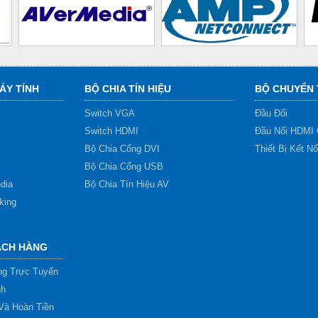
ÁY TÍNH
BỘ CHIA TÍN HIỆU
BỘ CHUYỂN 
Switch VGA
Đầu Đổi
Switch HDMI
Đầu Nối HDMI 
Bộ Chia Cổng DVI
Thiết Bị Kết N
Bộ Chia Cổng USB
dia
Bộ Chia Tín Hiệu AV
king
ÁCH HÀNG
g Trực Tuyến
nh
Và Hoàn Tiền