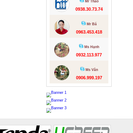
Mr Thảo
0938.30.73.74
Mr Bá
0963.453.418
Ms Hạnh
0932.113.977
Ms Vân
0906.999.197