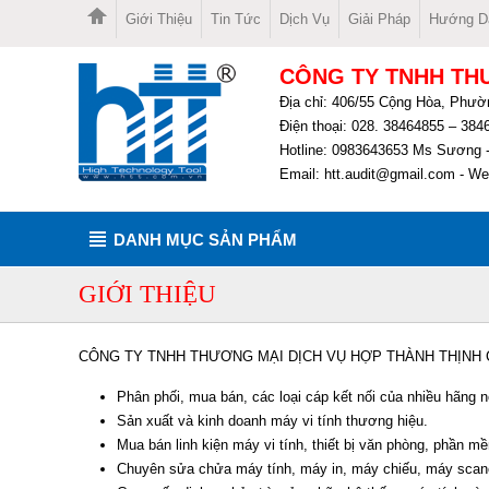
Giới Thiệu
Tin Tức
Dịch Vụ
Giải Pháp
Hướng D
CÔNG TY TNHH TH
Địa chỉ: 406/55 Cộng Hòa, Phư
Điện thoại: 028. 38464855 – 38
Hotline: 0983643653 Ms Sương -
Email:
htt.audit@gmail.com
- We
DANH MỤC SẢN PHẨM
GIỚI THIỆU
CÔNG TY TNHH THƯƠNG MẠI DỊCH VỤ HỢP THÀNH THỊNH 
Phân phối, mua bán, các loại cáp kết nối của nhiều hãng nô
Sản xuất và kinh doanh máy vi tính thương hiệu.
Mua bán linh kiện máy vi tính, thiết bị văn phòng, phần 
Chuyên sửa chửa máy tính, máy in, máy chiếu, máy scan