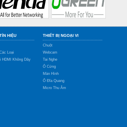
TÍN HIỆU
THIẾT BỊ NGOẠI VI
Chuột
Các Loại
Webcam
ối HDMI Không Dây
Tai Nghe
Ổ Cứng
Màn Hình
Ổ Đĩa Quang
Micro Thu Âm